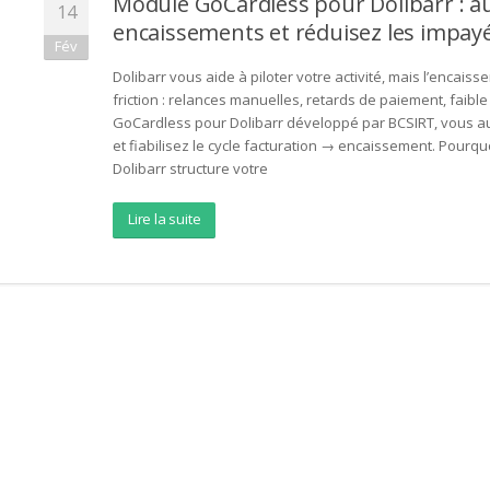
Module GoCardless pour Dolibarr : a
14
encaissements et réduisez les impay
Fév
Dolibarr vous aide à piloter votre activité, mais l’encai
friction : relances manuelles, retards de paiement, faible 
GoCardless pour Dolibarr développé par BCSIRT, vous au
et fiabilisez le cycle facturation → encaissement. Pourq
Dolibarr structure votre
Lire la suite