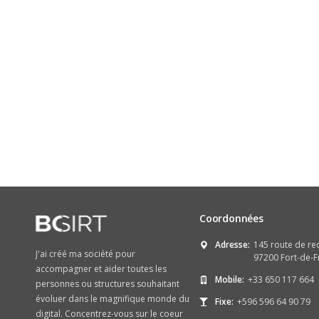
Coordonnées
Adresse:
145 route de re
J'ai créé ma société pour
97200 Fort-de-F
accompagner et aider toutes les
Mobile:
+33 650 117 664
personnes ou structures souhaitant
évoluer dans le magnifique monde du
Fixe:
+596 596 64 90 79
digital. Concentrez-vous sur le coeur