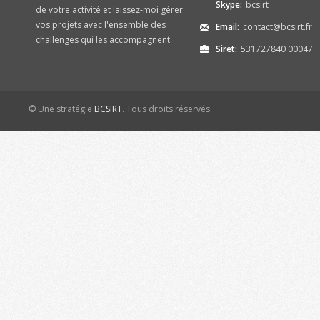
Skype:
bcsirt
de votre activité et laissez-moi gérer
vos projets avec l'ensemble des
Email:
contact@bcsirt.fr
challenges qui les accompagnent.
Siret:
531727840 00047
© Une stratégie
BCSIRT
. Tous droits réservés.