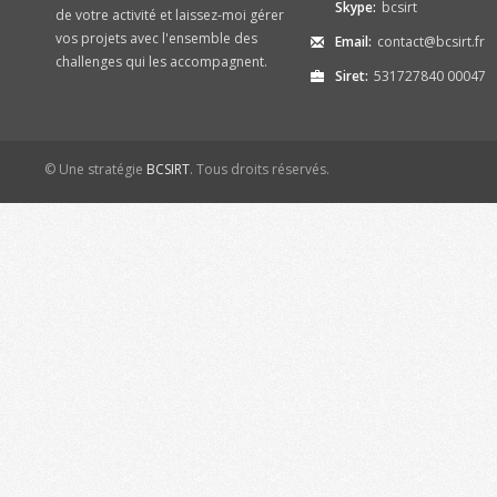
Skype:
bcsirt
de votre activité et laissez-moi gérer
vos projets avec l'ensemble des
Email:
contact@bcsirt.fr
challenges qui les accompagnent.
Siret:
531727840 00047
© Une stratégie
BCSIRT
. Tous droits réservés.