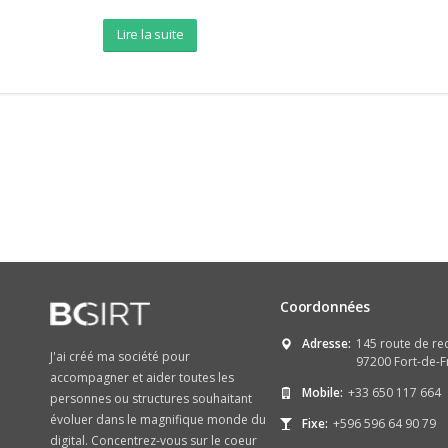
Lire la suite
Coordonnées
Adresse:
145 route de re
J'ai créé ma société pour
97200 Fort-de-F
accompagner et aider toutes les
Mobile:
+33 650 117 664
personnes ou structures souhaitant
évoluer dans le magnifique monde du
Fixe:
+596 596 64 90 79
digital. Concentrez-vous sur le coeur