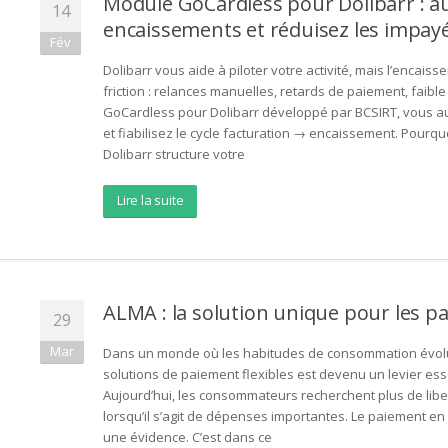
Module GoCardless pour Dolibarr : a
14
encaissements et réduisez les impay
Fév
Dolibarr vous aide à piloter votre activité, mais l’encai
friction : relances manuelles, retards de paiement, faible 
GoCardless pour Dolibarr développé par BCSIRT, vous au
et fiabilisez le cycle facturation → encaissement. Pourq
Dolibarr structure votre
Lire la suite
ALMA : la solution unique pour les p
29
Mar
Dans un monde où les habitudes de consommation évolu
solutions de paiement flexibles est devenu un levier ess
Aujourd’hui, les consommateurs recherchent plus de lib
lorsqu’il s’agit de dépenses importantes. Le paiement en
une évidence. C’est dans ce