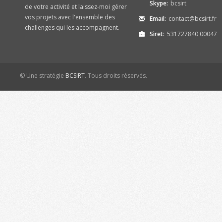
Skype:
bcsirt
de votre activité et laissez-moi gérer
vos projets avec l'ensemble des
Email:
contact@bcsirt.fr
challenges qui les accompagnent.
Siret:
531727840 00047
© Une stratégie
BCSIRT
. Tous droits réservés.