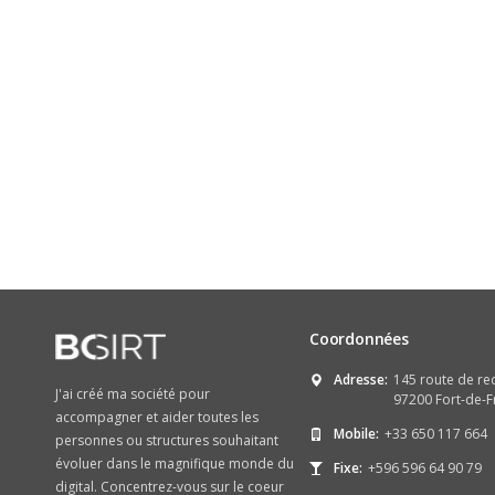
Coordonnées
Adresse:
145 route de re
J'ai créé ma société pour
97200 Fort-de-F
accompagner et aider toutes les
Mobile:
+33 650 117 664
personnes ou structures souhaitant
évoluer dans le magnifique monde du
Fixe:
+596 596 64 90 79
digital. Concentrez-vous sur le coeur