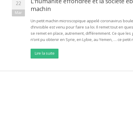
L’humanité effondrée et la société éb
22
machin
Mar
Un petit machin microscopique appelé coronavirus boul
d’invisible est venu pour faire sa loi. Il remet tout en que
se remet en place, autrement, différemment. Ce que les
n’ont pu obtenir en Syrie, en Lybie, au Yemen, … ce petit
Lire la suite