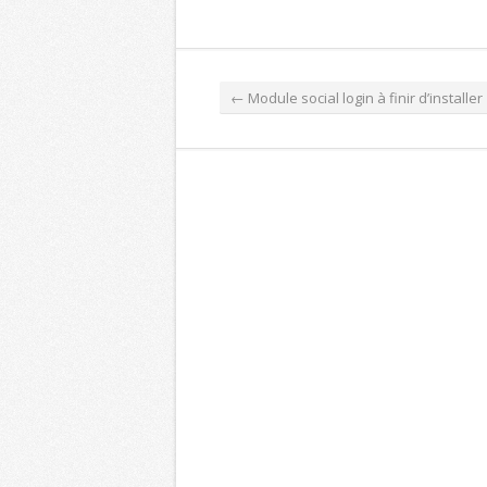
←
Module social login à finir d’installer