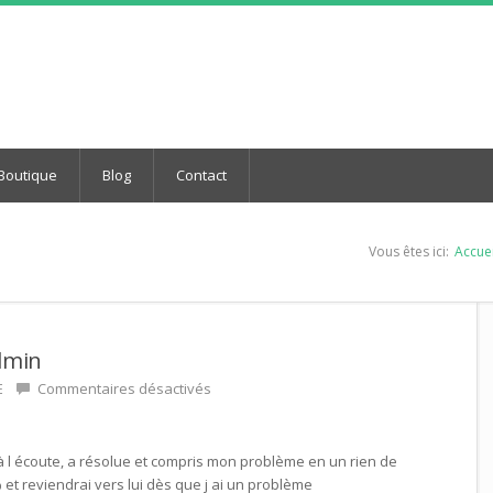
Boutique
Blog
Contact
Vous êtes ici:
Accuei
dmin
E
Commentaires désactivés
 l écoute, a résolue et compris mon problème en un rien de
t reviendrai vers lui dès que j ai un problème