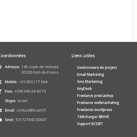
Coordonnées
Liens utiles
Adresse:
145 route de redoute
Gestionnaire de projets
97200 Fort-de-France
Email Marketing
Sms Marketing
Mobile:
+33 650 117 664
AnyDesk
Fixe:
+596 596 64 90 79
Freelance prestashop
Skype:
bcsirt
Freelance webmarketing
Freelance wordpress
Email:
contact@bcsirt.fr
Télécharger BRAVE
Siret:
531727840 00047
Support BCSIRT