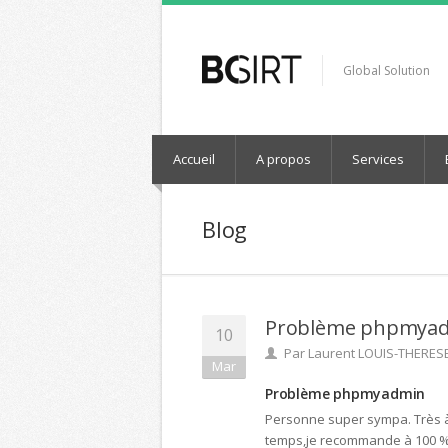
Global Solution
Accueil
A propos
Services
Blog
Problème phpmya
10
Par
Laurent LOUIS-THERES
Mar
Problème phpmyadmin
Personne super sympa. Très à
temps,je recommande à 100 % e