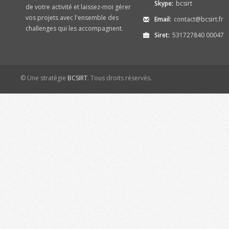
Skype:
bcsirt
de votre activité et laissez-moi gérer
vos projets avec l'ensemble des
Email:
contact@bcsirt.fr
challenges qui les accompagnent.
Siret:
531727840 00047
© Une stratégie
BCSIRT
. Tous droits réservés.