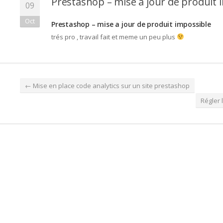
Prestashop – mise a jour de produit 
09
Oct
Prestashop – mise a jour de produit impossible
trés pro , travail fait et meme un peu plus
←
Mise en place code analytics sur un site prestashop
Régler 