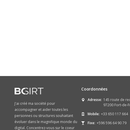
Coordonnées
Adresse:
145 route de re
J'ai créé ma société pour
97200 Fort-de-F
accompagner et aider toutes les
Mobile:
+33 650 117 664
personnes ou structures souhaitant
évoluer dans le magnifique monde du
Fixe:
+596 596 64 90 79
digital. Concentrez-vous sur le coeur