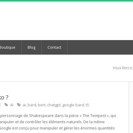
Boutique
Blog
Contact
Vous êtes ici
o ?
E
AI
ai
,
bard
,
bert
,
chatgpt
,
google bard
,
t5
u personnage de Shakespeare dans la pièce « The Tempest », qui
nipuler et de contrôler les éléments naturels. De la même
Google est conçu pour manipuler et gérer les énormes quantités