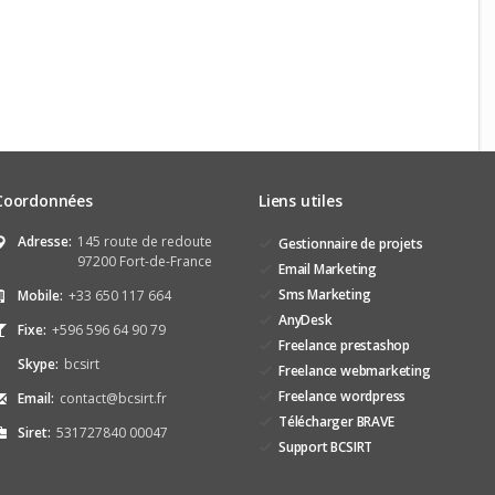
Coordonnées
Liens utiles
Adresse:
145 route de redoute
Gestionnaire de projets
97200 Fort-de-France
Email Marketing
Sms Marketing
Mobile:
+33 650 117 664
AnyDesk
Fixe:
+596 596 64 90 79
Freelance prestashop
Skype:
bcsirt
Freelance webmarketing
Freelance wordpress
Email:
contact@bcsirt.fr
Télécharger BRAVE
Siret:
531727840 00047
Support BCSIRT