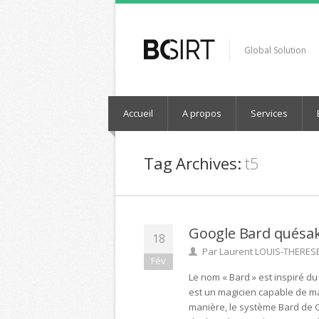
Global Solution
Accueil
A propos
Services
Tag Archives:
t5
Google Bard quésak
18
Par
Laurent LOUIS-THERES
Fév
Le nom « Bard » est inspiré d
est un magicien capable de ma
manière, le système Bard de 