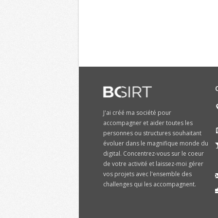
J'ai créé ma société pour
accompagner et aider toutes les
personnes ou structures souhaitant
évoluer dans le magnifique monde du
digital. Concentrez-vous sur le coeur
de votre activité et laissez-moi gérer
vos projets avec l'ensemble des
challenges qui les accompagnent.