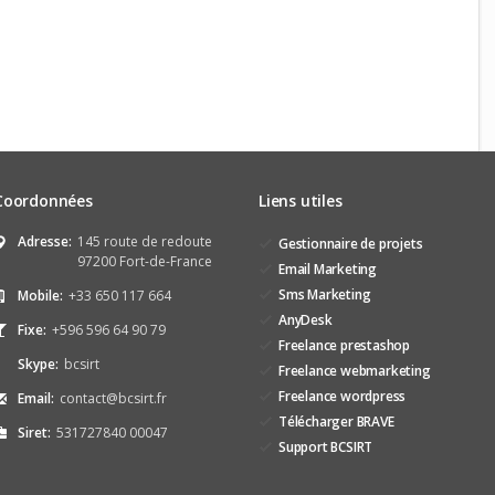
Coordonnées
Liens utiles
Adresse:
145 route de redoute
Gestionnaire de projets
97200 Fort-de-France
Email Marketing
Sms Marketing
Mobile:
+33 650 117 664
AnyDesk
Fixe:
+596 596 64 90 79
Freelance prestashop
Skype:
bcsirt
Freelance webmarketing
Freelance wordpress
Email:
contact@bcsirt.fr
Télécharger BRAVE
Siret:
531727840 00047
Support BCSIRT