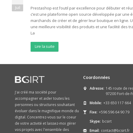
Juil
Prestashop est l’outil par excellence pour débuter et réu
c’est une plateforme open source développée par une é
marchands de créer et de gérer leur boutique en ligne. 
une meilleure visibilité des produits et une facilité des 
La
Lire la suite
Coordonnées
Adresse:
145 route de re
J'ai créé ma société pour
97200 Fort-de-F
accompagner et aider toutes les
Mobile:
+33 650 117 664
personnes ou structures souhaitant
évoluer dans le magnifique monde du
Fixe:
+596 596 64 90 79
digital. Concentrez-vous sur le coeur
Skype:
bcsirt
de votre activité et laissez-moi gérer
vos projets avec l'ensemble des
Email:
contact@bcsirt.fr