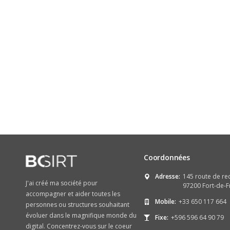
Coordonnées
Adresse:
145 route de re
J'ai créé ma société pour
97200 Fort-de-F
accompagner et aider toutes les
Mobile:
+33 650 117 664
personnes ou structures souhaitant
évoluer dans le magnifique monde du
Fixe:
+596 596 64 90 79
digital. Concentrez-vous sur le coeur