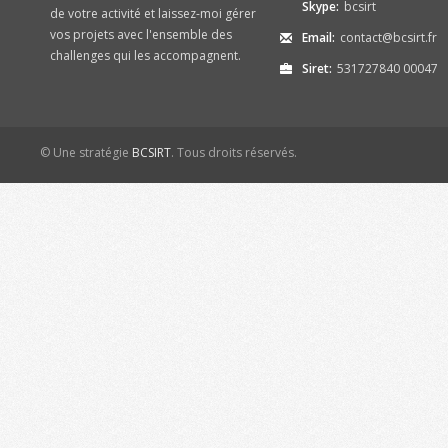
Skype:
bcsirt
de votre activité et laissez-moi gérer
vos projets avec l'ensemble des
Email:
contact@bcsirt.fr
challenges qui les accompagnent.
Siret:
531727840 00047
© Une stratégie
BCSIRT
. Tous droits réservés.