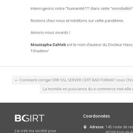
Interrogeons notre “humanité??? dans cette “mondialité?
Restons chez nous et méditons sur cette pandémie.
Aimons-nous vivants !
Moustapha Dahleb
est le nom d’auteur du Docteur Has
Tchadien/
←
Comment corriger ERR SSL SERVER CERT BAD FORMAT sous Chr
La montée en puissance du e-commerce met-elle e
Coordonnées
Adresse:
145 route de re
J'ai créé ma société pour
97200 Fort-de-F