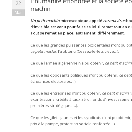
L’humanité effondrée et la société éb
22
machin
Mar
Un petit machin
microscopique appelé
coronavirus
bou
d’invisible est venu pour faire sa loi. Il remet tout en 
Tout se remet en place, autrement, différemment.
Ce que les grandes puissances occidentales n’ont pu obt
ce petit machin
l’a obtenu (Cessez-le-feu, trêve…).
Ce que l’armée algérienne n’a pu obtenir,
ce petit machin
Ce que les opposants politiques n’ont pu obtenir,
ce peti
échéances électorales. ..).
Ce que les entreprises n’ont pu obtenir,
ce petit machin
l
exonérations, crédits à taux zéro, fonds d’investissemen
premières stratégiques. ..).
Ce que les gilets jaunes et les syndicats n’ont pu obtenir
prix à la pompe, protection sociale renforcée…).