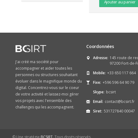
Ajouter au panier
Coordonnées
Adresse:
145 route de re
J'ai créé ma société pour
97200 Fort-de-F
accompagner et aider toutes les
Mobile:
+33 650 117 664
personnes ou structures souhaitant
évoluer dans le magnifique monde du
Fixe:
+596 596 64 90 79
digital. Concentrez-vous sur le coeur
Skype:
bcsirt
de votre activité et laissez-moi gérer
vos projets avec l'ensemble des
Email:
contact@bcsirt.fr
challenges qui les accompagnent.
Siret:
531727840 00047
© Une stratégie
BCSIRT
. Tous droits réservés.