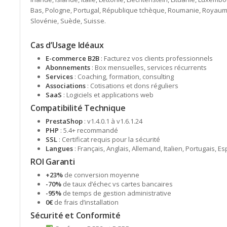
Bas, Pologne, Portugal, République tchèque, Roumanie, Royaume
Slovénie, Suède, Suisse.
Cas d’Usage Idéaux
E-commerce B2B
: Facturez vos clients professionnels
Abonnements
: Box mensuelles, services récurrents
Services
: Coaching, formation, consulting
Associations
: Cotisations et dons réguliers
SaaS
: Logiciels et applications web
Compatibilité Technique
PrestaShop
: v1.4.0.1 à v1.6.1.24
PHP
: 5.4+ recommandé
SSL
: Certificat requis pour la sécurité
Langues
: Français, Anglais, Allemand, Italien, Portugais, E
ROI Garanti
+23%
de conversion moyenne
-70%
de taux d’échec vs cartes bancaires
-95%
de temps de gestion administrative
0€
de frais d’installation
Sécurité et Conformité