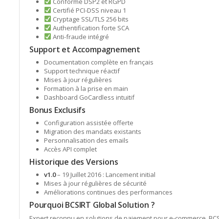
Conforme DSP2 et RGPD
Certifié PCI-DSS niveau 1
Cryptage SSL/TLS 256 bits
Authentification forte SCA
Anti-fraude intégré
Support et Accompagnement
Documentation complète en français
Support technique réactif
Mises à jour régulières
Formation à la prise en main
Dashboard GoCardless intuitif
Bonus Exclusifs
Configuration assistée offerte
Migration des mandats existants
Personnalisation des emails
Accès API complet
Historique des Versions
v1.0
– 19 Juillet 2016 : Lancement initial
Mises à jour régulières de sécurité
Améliorations continues des performances
Pourquoi BCSIRT Global Solution ?
Expert reconnu en solutions de paiement pour e-commerce, B