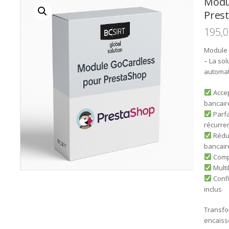
Modu
Pres
195,
Module 
– La so
automa
Accep
bancair
Parfa
récurren
Rédui
bancair
Compa
Multil
Confi
inclus
Transfo
encaiss