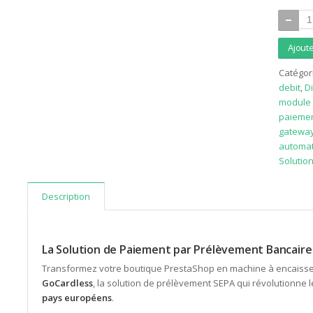
quantit
de
Module
Ajout
Gocardl
Catégor
pour
debit
,
D
Prestas
module 
paieme
gatewa
automat
Solutio
Description
La Solution de Paiement par Prélèvement Bancaire
Transformez votre boutique PrestaShop en machine à encaiss
GoCardless
, la solution de prélèvement SEPA qui révolutionne
pays européens
.